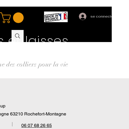
se connecter
s et laisses
 des colliers pour la vie
oup
hogne 63210 Rochefort-Montagne
06 07 68 26 65