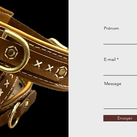
Prénom
E-mail
Message
Envoyer