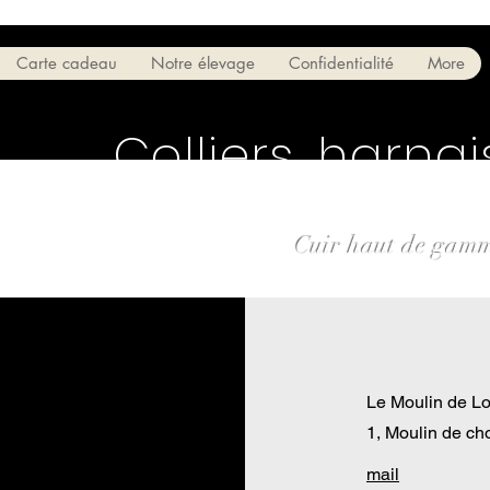
Carte cadeau
Notre élevage
Confidentialité
More
Colliers, harnai
Cuir haut de gamme
Le Moulin de L
1, Moulin de c
mail